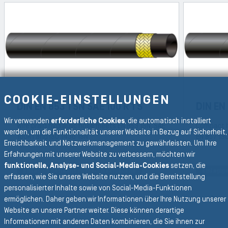
COOKIE-EINSTELLUNGEN
DIN EN 853 1 SN SAE 100 R 1 S
DIN EN 
Wir verwenden
erforderliche Cookies
, die automatisch installiert
Wire braid hydraulic hose meets EN 853 1SN, SAE
Compact h
werden, um die Funktionalität unserer Website in Bezug auf Sicherheit,
100R1 and ISO 1436 1SN
EN 857 1S
Erreichbarkeit und Netzwerkmanagement zu gewährleisten. Um Ihre
Erfahrungen mit unserer Website zu verbessern, möchten wir
funktionelle, Analyse- und Social-Media-Cookies
setzen, die
Einlagige geflecht Hydraulikschläuche
Einlagig
erfassen, wie Sie unsere Website nutzen, und die Bereitstellung
REVIOUS SLIDE
personalisierter Inhalte sowie von Social-Media-Funktionen
ermöglichen. Daher geben wir Informationen über Ihre Nutzung unserer
N
Website an unsere Partner weiter. Diese können derartige
Informationen mit anderen Daten kombinieren, die Sie ihnen zur