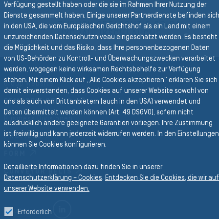
Verfügung gestellt haben oder die sie im Rahmen Ihrer Nutzung der
Zurück zur Hauptnavigation
Dienste gesammelt haben. Einige unserer Partnerdienste befinden sic
ZURÜCK GEFLECHT & SPIRAL
in den USA, die vom Europäischen Gerichtshof als ein Land mit einem
HYDRAULIKSCHLÄUCHE
unzureichenden Datenschutzniveau eingeschätzt werden. Es besteht
die Möglichkeit und das Risiko, dass Ihre personenbezogenen Daten
von US-Behörden zu Kontroll- und Überwachungszwecken verarbeitet
werden, wogegen keine wirksamen Rechtsbehelfe zur Verfügung
stehen. Mit einem Klick auf „Alle Cookies akzeptieren“ erklären Sie sich
Group Website
damit einverstanden, dass Cookies auf unserer Website sowohl von
SEMPERIT GROUP
uns als auch von Drittanbietern (auch in den USA) verwendet und
Daten übermittelt werden können (Art. 49 DSGVO), sofern nicht
Business Divisionen
ausdrücklich andere geeignete Garantien vorliegen. Ihre Zustimmung
ist freiwillig und kann jederzeit widerrufen werden. In den Einstellungen
PROFILES
können Sie Cookies konfigurieren.
FORM
Detaillierte Informationen dazu finden Sie in unserer
CONVEYOR BELTS
Datenschutzerklärung – Cookies
.
Entdecken Sie die Cookies, die wir auf
unserer Website verwenden.
LINKEDIN
Follow us on
Erforderlich