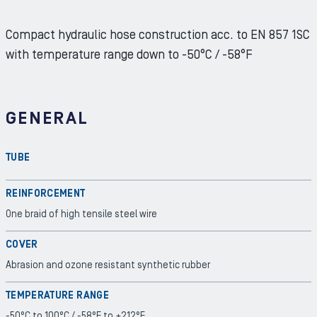
Compact hydraulic hose construction acc. to EN 857 1SC
with temperature range down to -50°C / -58°F
GENERAL
TUBE
REINFORCEMENT
One braid of high tensile steel wire
COVER
Abrasion and ozone resistant synthetic rubber
TEMPERATURE RANGE
-50°C to 100°C / -58°F to +212°F