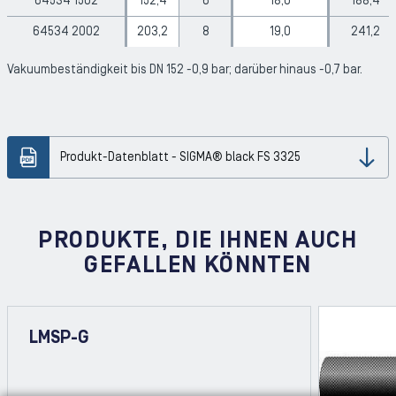
64534 1502
152,4
6
18,0
188,4
64534 2002
203,2
8
19,0
241,2
Vakuumbeständigkeit bis DN 152 -0,9 bar; darüber hinaus -0,7 bar.
Produkt-Datenblatt - SIGMA® black FS 3325
Dow
PRODUKTE, DIE IHNEN AUCH
GEFALLEN KÖNNTEN
LMSP-G