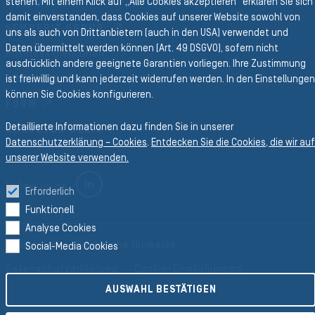
stehen. Mit einem Klick auf „Alle Cookies akzeptieren“ erklären Sie sich
Group Website
damit einverstanden, dass Cookies auf unserer Website sowohl von
SEMPERIT GROUP
uns als auch von Drittanbietern (auch in den USA) verwendet und
Daten übermittelt werden können (Art. 49 DSGVO), sofern nicht
Business Divisionen
ausdrücklich andere geeignete Garantien vorliegen. Ihre Zustimmung
PROFILES
ist freiwillig und kann jederzeit widerrufen werden. In den Einstellungen
können Sie Cookies konfigurieren.
FORM
Detaillierte Informationen dazu finden Sie in unserer
CONVEYOR BELTS
Datenschutzerklärung – Cookies
.
Entdecken Sie die Cookies, die wir auf
unserer Website verwenden.
LINKEDIN
Follow us on
Erforderlich
Funktionell
Analyse Cookies
Impressum
Rechtliche Hinweise
Social-Media Cookies
Datenschutzerklärung
Cookie-Einstellungen
AUSWAHL BESTÄTIGEN