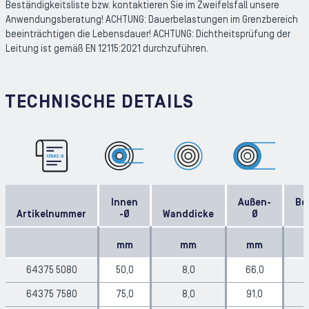
Beständigkeitsliste bzw. kontaktieren Sie im Zweifelsfall unsere
Anwendungsberatung! ACHTUNG: Dauerbelastungen im Grenzbereich
beeinträchtigen die Lebensdauer! ACHTUNG: Dichtheitsprüfung der
Leitung ist gemäß EN 12115:2021 durchzuführen.
TECHNISCHE DETAILS
Innen
Außen-
Be
Artikelnummer
-Ø
Wanddicke
Ø
mm
mm
mm
64375 5080
50,0
8,0
66,0
64375 7580
75,0
8,0
91,0