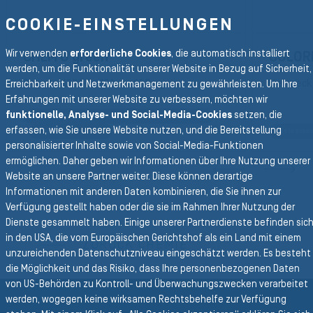
COOKIE-EINSTELLUNGEN
Wir verwenden
erforderliche Cookies
, die automatisch installiert
CHEM U green
COLOR
werden, um die Funktionalität unserer Website in Bezug auf Sicherheit,
Chemie - UHMPE - 16 bar - S&D - grün
Vielzweck 
Erreichbarkeit und Netzwerkmanagement zu gewährleisten. Um Ihre
Erfahrungen mit unserer Website zu verbessern, möchten wir
funktionelle, Analyse- und Social-Media-Cookies
setzen, die
Schlauch für die Petrochemische Industrie
erfassen, wie Sie unsere Website nutzen, und die Bereitstellung
Chemieschlauch
Heisswa
REVIOUS SLIDE
personalisierter Inhalte sowie von Social-Media-Funktionen
ermöglichen. Daher geben wir Informationen über Ihre Nutzung unserer
N
Website an unsere Partner weiter. Diese können derartige
Informationen mit anderen Daten kombinieren, die Sie ihnen zur
Verfügung gestellt haben oder die sie im Rahmen Ihrer Nutzung der
Zurück zur Hauptnavigation
Dienste gesammelt haben. Einige unserer Partnerdienste befinden sic
in den USA, die vom Europäischen Gerichtshof als ein Land mit einem
ZURÜCK CHEMIE
unzureichenden Datenschutzniveau eingeschätzt werden. Es besteht
die Möglichkeit und das Risiko, dass Ihre personenbezogenen Daten
von US-Behörden zu Kontroll- und Überwachungszwecken verarbeitet
werden, wogegen keine wirksamen Rechtsbehelfe zur Verfügung