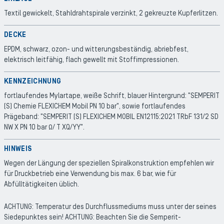
Textil gewickelt, Stahldrahtspirale verzinkt, 2 gekreuzte Kupferlitzen.
DECKE
EPDM, schwarz, ozon- und witterungsbeständig, abriebfest,
elektrisch leitfähig, flach gewellt mit Stoffimpressionen.
KENNZEICHNUNG
fortlaufendes Mylartape, weiße Schrift, blauer Hintergrund: "SEMPERIT
(S) Chemie FLEXICHEM Mobil PN 10 bar", sowie fortlaufendes
Prägeband: "SEMPERIT (S) FLEXICHEM MOBIL EN12115:2021 TRbF 131/2 SD
NW X PN 10 bar Ω/ T XQ/YY".
HINWEIS
Wegen der Längung der speziellen Spiralkonstruktion empfehlen wir
für Druckbetrieb eine Verwendung bis max. 6 bar, wie für
Abfülltätigkeiten üblich.
ACHTUNG: Temperatur des Durchflussmediums muss unter der seines
Siedepunktes sein! ACHTUNG: Beachten Sie die Semperit-