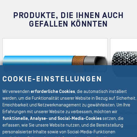
PRODUKTE, DIE IHNEN AUCH
GEFALLEN KÖNNTEN
COOKIE-EINSTELLUNGEN
Wir verwenden
erforderliche Cookies
, die automatisch installiert
werden, um die Funktionalität unserer Website in Bezug auf Sicherheit,
COLORFLEX
DH1
Erreichbarkeit und Netzwerkmanagement zu gewährleisten. Um Ihre
Erfahrungen mit unserer Website zu verbessern, möchten wir
Vielzweck EPDM - farbig - 20 bar
Heißwasser
funktionelle, Analyse- und Social-Media-Cookies
setzen, die
erfassen, wie Sie unsere Website nutzen, und die Bereitstellung
Heisswasserschlauch
Vielzweckschlauch
Heisswa
REVIOUS SLIDE
personalisierter Inhalte sowie von Social-Media-Funktionen