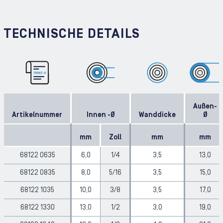
TECHNISCHE DETAILS
Außen-
Artikelnummer
Innen -Ø
Wanddicke
Ø
mm
Zoll
mm
mm
68122 0635
6,0
1/4
3,5
13,0
68122 0835
8,0
5/16
3,5
15,0
68122 1035
10,0
3/8
3,5
17,0
68122 1330
13,0
1/2
3,0
19,0