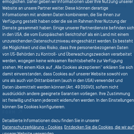
ermöglichen. Daher geben wir Informationen über Ihre Nutzung unserer
N
Website an unsere Partner weiter. Diese können derartige
Informationen mit anderen Daten kombinieren, die Sie ihnen zur
Verfügung gestellt haben oder die sie im Rahmen Ihrer Nutzung der
Zurück zur Hauptnavigation
Dienste gesammelt haben. Einige unserer Partnerdienste befinden sic
in den USA, die vom Europäischen Gerichtshof als ein Land mit einem
ZURÜCK LUFT & WASSER
unzureichenden Datenschutzniveau eingeschätzt werden. Es besteht
die Möglichkeit und das Risiko, dass Ihre personenbezogenen Daten
von US-Behörden zu Kontroll- und Überwachungszwecken verarbeitet
werden, wogegen keine wirksamen Rechtsbehelfe zur Verfügung
stehen. Mit einem Klick auf „Alle Cookies akzeptieren“ erklären Sie sich
Group Website
damit einverstanden, dass Cookies auf unserer Website sowohl von
SEMPERIT GROUP
uns als auch von Drittanbietern (auch in den USA) verwendet und
Daten übermittelt werden können (Art. 49 DSGVO), sofern nicht
Business Divisionen
ausdrücklich andere geeignete Garantien vorliegen. Ihre Zustimmung
ist freiwillig und kann jederzeit widerrufen werden. In den Einstellungen
PROFILES
können Sie Cookies konfigurieren.
FORM
Detaillierte Informationen dazu finden Sie in unserer
CONVEYOR BELTS
Datenschutzerklärung – Cookies
.
Entdecken Sie die Cookies, die wir auf