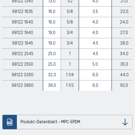
68122 1340
13,0
1/2
4,0
21,0
68122 1635
16,0
5/8
3,5
23,0
68122 1640
16,0
5/8
4,0
24,0
68122 1940
19,0
3/4
4,0
27,0
68122 1945
19,0
3/4
4,5
28,0
68122 2545
25,0
1
4,5
34,0
68122 2550
25,0
1
5,0
35,0
68122 3260
32,0
1 1/4
6,0
44,0
68122 3860
38,0
1 1/2
6,0
50,0
Produkt-Datenblatt - MPC-EPDM
Dow