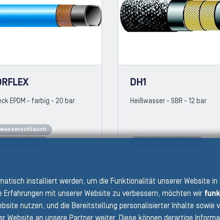
ORFLEX
DH1
ck EPDM - farbig - 20 bar
Heißwasser - SBR - 12 bar
swasserschlauch
lzweckschlauch
Heisswasserschlauch
PRE
N
omatisch installiert werden, um die Funktionalität unserer Website in
 Erfahrungen mit unserer Website zu verbessern, möchten wir
funk
bsite nutzen, und die Bereitstellung personalisierter Inhalte sowi
er Website an unsere Partner weiter. Diese können derartige Informa