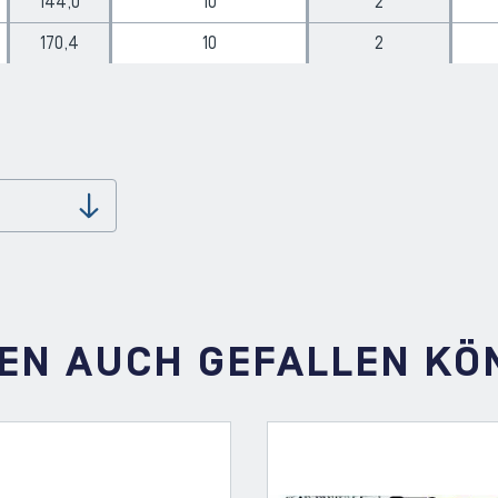
144,0
10
2
170,4
10
2
Download
NEN AUCH GEFALLEN K