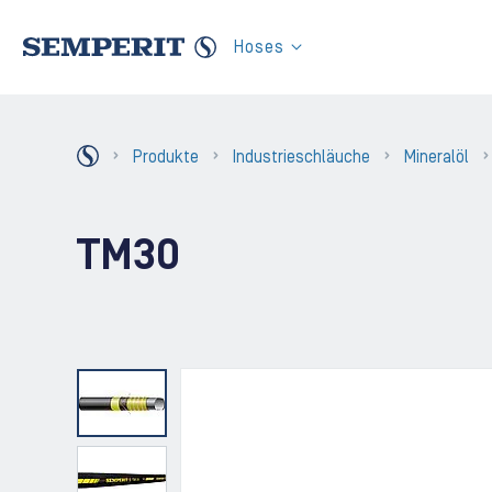
Zum Inhalt der Seite
Hoses
Zurück Homepage
Produkte
Industrieschläuche
Mineralöl
TM30