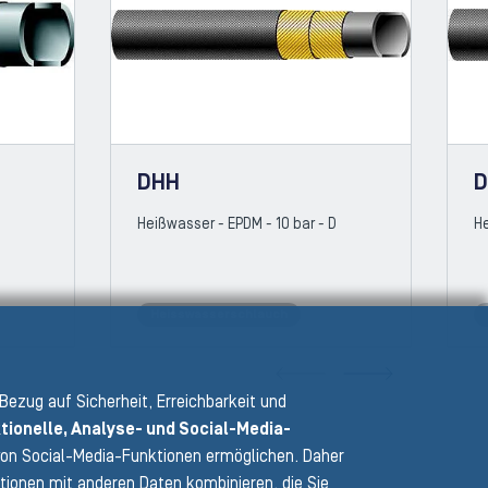
DHH
D
Heißwasser - EPDM - 10 bar - D
He
Heisswasserschlauch
VIOUS SLIDE
NEXT
 Bezug auf Sicherheit, Erreichbarkeit und
tionelle, Analyse- und Social-Media-
e von Social-Media-Funktionen ermöglichen. Daher
tionen mit anderen Daten kombinieren, die Sie