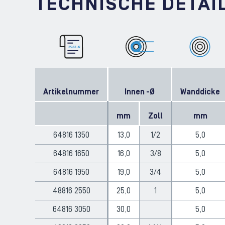
TECHNISCHE DETAI
Artikelnummer
Innen -Ø
Wanddicke
mm
Zoll
mm
64816 1350
13,0
1/2
5,0
64816 1650
16,0
3/8
5,0
64816 1950
19,0
3/4
5,0
48816 2550
25,0
1
5,0
64816 3050
30,0
5,0