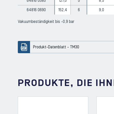
64816 0585
127,0
5
8,5
64816 0690
152,4
6
9,0
Vakuumbeständigkeit bis -0,9 bar
Produkt-Datenblatt - TM30
PRODUKTE, DIE IH