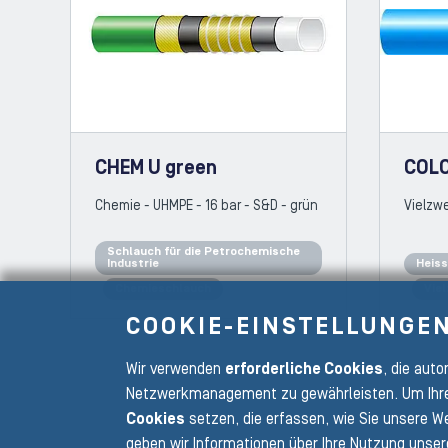
CHEM U green
COL
Chemie - UHMPE - 16 bar - S&D - grün
Vielzwe
Schlauch für die Petrochemische
Industrie
Heis
Chemieschlauch
Vie
COOKIE-EINSTELLUNGE
Wir verwenden
erforderliche Cookies
, die aut
Netzwerkmanagement zu gewährleisten. Um Ihre
Cookies
setzen, die erfassen, wie Sie unsere We
geben wir Informationen über Ihre Nutzung unser