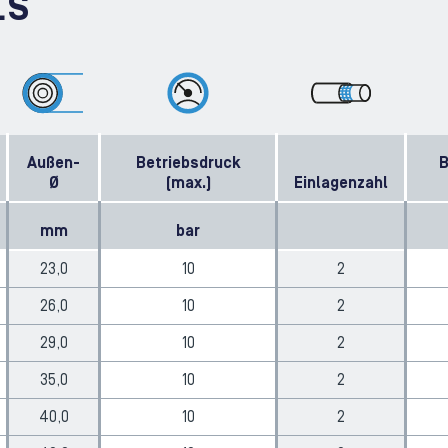
LS
Außen-
Betriebsdruck
B
Ø
(max.)
Einlagenzahl
mm
bar
23,0
10
2
26,0
10
2
29,0
10
2
35,0
10
2
40,0
10
2