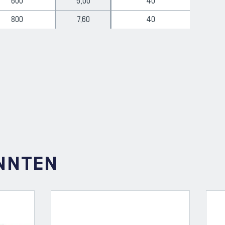
600
5,00
40
800
7,60
40
ÖNNTEN