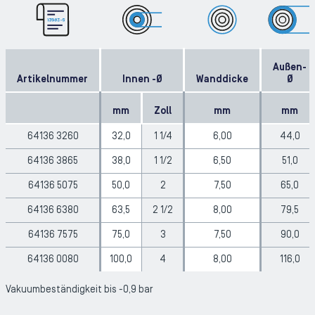
Außen-
Artikelnummer
Innen -Ø
Wanddicke
Ø
mm
Zoll
mm
mm
64136 3260
32,0
1 1/4
6,00
44,0
64136 3865
38,0
1 1/2
6,50
51,0
64136 5075
50,0
2
7,50
65,0
64136 6380
63,5
2 1/2
8,00
79,5
64136 7575
75,0
3
7,50
90,0
64136 0080
100,0
4
8,00
116,0
Vakuumbeständigkeit bis -0,9 bar