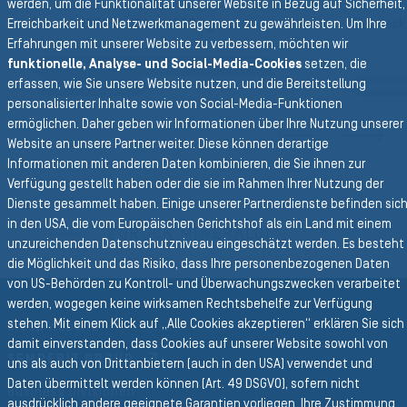
werden, um die Funktionalität unserer Website in Bezug auf Sicherheit,
Erreichbarkeit und Netzwerkmanagement zu gewährleisten. Um Ihre
Chemie - UHMPE - 16 bar - S&D - grün
Vielzweck 
Erfahrungen mit unserer Website zu verbessern, möchten wir
funktionelle, Analyse- und Social-Media-Cookies
setzen, die
Schlauch für die Petrochemische Industrie
erfassen, wie Sie unsere Website nutzen, und die Bereitstellung
Chemieschlauch
Heisswa
REVIOUS SLIDE
personalisierter Inhalte sowie von Social-Media-Funktionen
ermöglichen. Daher geben wir Informationen über Ihre Nutzung unserer
N
Website an unsere Partner weiter. Diese können derartige
Informationen mit anderen Daten kombinieren, die Sie ihnen zur
Verfügung gestellt haben oder die sie im Rahmen Ihrer Nutzung der
Zurück zur Hauptnavigation
Dienste gesammelt haben. Einige unserer Partnerdienste befinden sic
in den USA, die vom Europäischen Gerichtshof als ein Land mit einem
ZURÜCK MINERALÖL
unzureichenden Datenschutzniveau eingeschätzt werden. Es besteht
die Möglichkeit und das Risiko, dass Ihre personenbezogenen Daten
von US-Behörden zu Kontroll- und Überwachungszwecken verarbeitet
werden, wogegen keine wirksamen Rechtsbehelfe zur Verfügung
stehen. Mit einem Klick auf „Alle Cookies akzeptieren“ erklären Sie sich
Group Website
damit einverstanden, dass Cookies auf unserer Website sowohl von
SEMPERIT GROUP
uns als auch von Drittanbietern (auch in den USA) verwendet und
Daten übermittelt werden können (Art. 49 DSGVO), sofern nicht
Business Divisionen
ausdrücklich andere geeignete Garantien vorliegen. Ihre Zustimmung