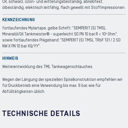
CR, schwarz, ozon- und witterungsbeständig, abriebfest,
ölbeständig, elektrisch leitfähig, flach gewellt mit Stoffimpressionen.
KENNZEICHNUNG
fortlaufendes Mylartape, gelbe Schrift: "SEMPERIT (S) TMSL
Mineralöl/Oil Tankmeister® - superleicht SD PN 10 bar R < 10
Ohm",
6
sowie fortlaufendes Prägeband: "SEMPERIT (S) TMSL TRbF 131 / 2 SD
NW X PN 10 bar XQ/YY".
HINWEIS
Weiterentwicklung des TML Tankwagenschlauches.
Wegen der Längung der speziellen Spiralkonstruktion empfehlen wir
für Druckbetrieb eine Verwendung bis max. 6 bar, wie für
Abfülltätigkeiten üblich.
TECHNISCHE DETAILS