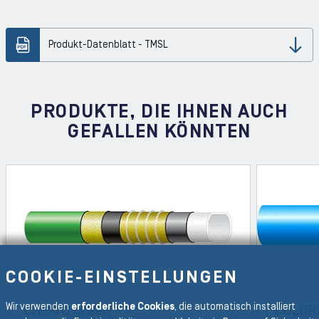
Produkt-Datenblatt - TMSL
Dow
PRODUKTE, DIE IHNEN AUCH
GEFALLEN KÖNNTEN
COOKIE-EINSTELLUNGEN
Wir verwenden
erforderliche Cookies
, die automatisch installiert
CHEM U green
COLOR