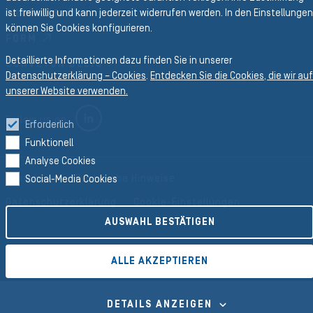
ist freiwillig und kann jederzeit widerrufen werden. In den Einstellungen
PROFILES
können Sie Cookies konfigurieren.
FORM
Detaillierte Informationen dazu finden Sie in unserer
CONVEYOR BELTS
Datenschutzerklärung – Cookies
.
Entdecken Sie die Cookies, die wir auf
unserer Website verwenden.
LINKEDIN
Follow us on
Erforderlich
Funktionell
Analyse Cookies
Impressum
Rechtliche Hinweise
Social-Media Cookies
Datenschutzerklärung
Cookie-Einstellungen
AUSWAHL BESTÄTIGEN
©2026 Semperit AG Holding
ALLE AKZEPTIEREN
DETAILS ANZEIGEN