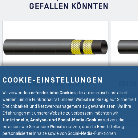
GEFALLEN KÖNNTEN
COOKIE-EINSTELLUNGEN
DIN EN 853 2 SN SAE 100 R 2 S
DIN EN
Wir verwenden
erforderliche Cookies
, die automatisch installiert
Wire braid hydraulic hose meets EN 853 2SN,
Compact h
werden, um die Funktionalität unserer Website in Bezug auf Sicherheit,
SAE 100R2 and ISO 1436 2SN
EN 857 2S
Erreichbarkeit und Netzwerkmanagement zu gewährleisten. Um Ihre
Erfahrungen mit unserer Website zu verbessern, möchten wir
funktionelle, Analyse- und Social-Media-Cookies
setzen, die
Zweilagige geflecht Hydraulikschläuche
Zweilagi
REVIOUS SLIDE
erfassen, wie Sie unsere Website nutzen, und die Bereitstellung
personalisierter Inhalte sowie von Social-Media-Funktionen