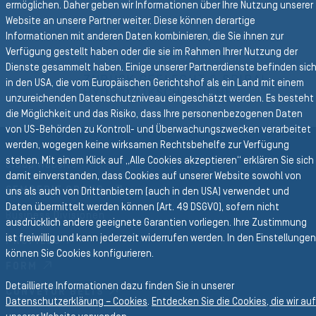
N
ermöglichen. Daher geben wir Informationen über Ihre Nutzung unserer
Website an unsere Partner weiter. Diese können derartige
Informationen mit anderen Daten kombinieren, die Sie ihnen zur
Verfügung gestellt haben oder die sie im Rahmen Ihrer Nutzung der
Zurück zur Hauptnavigation
Dienste gesammelt haben. Einige unserer Partnerdienste befinden sic
ZURÜCK GEFLECHT & SPIRAL
in den USA, die vom Europäischen Gerichtshof als ein Land mit einem
HYDRAULIKSCHLÄUCHE
unzureichenden Datenschutzniveau eingeschätzt werden. Es besteht
die Möglichkeit und das Risiko, dass Ihre personenbezogenen Daten
von US-Behörden zu Kontroll- und Überwachungszwecken verarbeitet
werden, wogegen keine wirksamen Rechtsbehelfe zur Verfügung
stehen. Mit einem Klick auf „Alle Cookies akzeptieren“ erklären Sie sich
Group Website
damit einverstanden, dass Cookies auf unserer Website sowohl von
SEMPERIT GROUP
uns als auch von Drittanbietern (auch in den USA) verwendet und
Daten übermittelt werden können (Art. 49 DSGVO), sofern nicht
Business Divisionen
ausdrücklich andere geeignete Garantien vorliegen. Ihre Zustimmung
ist freiwillig und kann jederzeit widerrufen werden. In den Einstellungen
PROFILES
können Sie Cookies konfigurieren.
FORM
Detaillierte Informationen dazu finden Sie in unserer
CONVEYOR BELTS
Datenschutzerklärung – Cookies
.
Entdecken Sie die Cookies, die wir auf